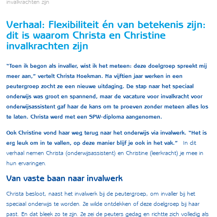
invalkrachten zijn
Verhaal: Flexibiliteit én van betekenis zijn:
dit is waarom Christa en Christine
invalkrachten zijn
“Toen ik begon als invaller, wist ik het meteen: deze doelgroep spreekt mij
meer aan,” vertelt Christa Hoekman. Na vijftien jaar werken in een
peutergroep zocht ze een nieuwe uitdaging. De stap naar het speciaal
onderwijs was groot en spannend, maar de vacature voor invalkracht voor
onderwijsassistent gaf haar de kans om te proeven zonder meteen alles los
te laten. Christa werd met een SPW-diploma aangenomen.
Ook Christine vond haar weg terug naar het onderwijs via invalwerk. “Het is
erg leuk om in te vallen, op deze manier blijf je ook in het vak.”
In dit
verhaal nemen Christa (onderwijsassistent) en Christine (leerkracht) je mee in
hun ervaringen.
Van vaste baan naar invalwerk
Christa besloot, naast het invalwerk bij de peutergroep, om invaller bij het
speciaal onderwijs te worden. Ze wilde ontdekken of deze doelgroep bij haar
past. En dat bleek zo te zijn. Ze zei de peuters gedag en richtte zich volledig als