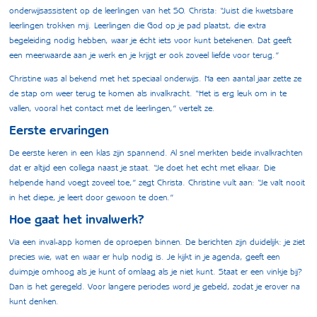
onderwijsassistent op de leerlingen van het SO. Christa: “Juist die kwetsbare
leerlingen trokken mij. Leerlingen die God op je pad plaatst, die extra
begeleiding nodig hebben, waar je écht iets voor kunt betekenen. Dat geeft
een meerwaarde aan je werk en je krijgt er ook zoveel liefde voor terug.”
Christine was al bekend met het speciaal onderwijs. Na een aantal jaar zette ze
de stap om weer terug te komen als invalkracht. “Het is erg leuk om in te
vallen, vooral het contact met de leerlingen,” vertelt ze.
Eerste ervaringen
De eerste keren in een klas zijn spannend. Al snel merkten beide invalkrachten
dat er altijd een collega naast je staat. “Je doet het echt met elkaar. Die
helpende hand voegt zoveel toe,” zegt Christa. Christine vult aan: “Je valt nooit
in het diepe, je leert door gewoon te doen.”
Hoe gaat het invalwerk?
Via een inval-app komen de oproepen binnen. De berichten zijn duidelijk: je ziet
precies wie, wat en waar er hulp nodig is. Je kijkt in je agenda, geeft een
duimpje omhoog als je kunt of omlaag als je niet kunt. Staat er een vinkje bij?
Dan is het geregeld. Voor langere periodes word je gebeld, zodat je erover na
kunt denken.