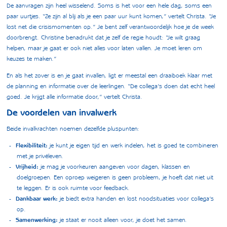
De aanvragen zijn heel wisselend. Soms is het voor een hele dag, soms een
paar uurtjes. “Ze zijn al blij als je een paar uur kunt komen,” vertelt Christa. “Je
lost net die crisismomenten op.” Je bent zelf verantwoordelijk hoe je de week
doorbrengt. Christine benadrukt dat je zelf de regie houdt: “Je wilt graag
helpen, maar je gaat er ook niet alles voor laten vallen. Je moet leren om
keuzes te maken.”
En als het zover is en je gaat invallen, ligt er meestal een draaiboek klaar met
de planning en informatie over de leerlingen. “De collega’s doen dat echt heel
goed. Je krijgt alle informatie door,” vertelt Christa.
De voordelen van invalwerk
Beide invalkrachten noemen dezelfde pluspunten:
Flexibiliteit:
je kunt je eigen tijd en werk indelen, het is goed te combineren
met je privéleven.
Vrijheid:
je mag je voorkeuren aangeven voor dagen, klassen en
doelgroepen. Een oproep weigeren is geen probleem, je hoeft dat niet uit
te leggen. Er is ook ruimte voor feedback.
Dankbaar werk:
je biedt extra handen en lost noodsituaties voor collega’s
op.
Samenwerking:
je staat er nooit alleen voor, je doet het samen.