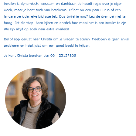
Invallen is dynamisch, leerzaam en dankbaar. Je houdt regie over je eigen
week, maar je bent toch van betekenis. Of het nu een paar uur is of een
langere periode: elke bijdrage telt. Dus twijfel je nog? Leg de drempel niet te
hoog. Zet die stap, kom kijken en ontdek hoe mooi het is om invaller te zijn.
We zijn altijd op zoek naar extra invallers!
Bel of app gerust naar Christa om je vragen te stellen. Meelopen is geen enkel
probleem en helpt juist om een goed beeld te krijgen.
Je kunt Christa bereiken via: 06 – 23157806