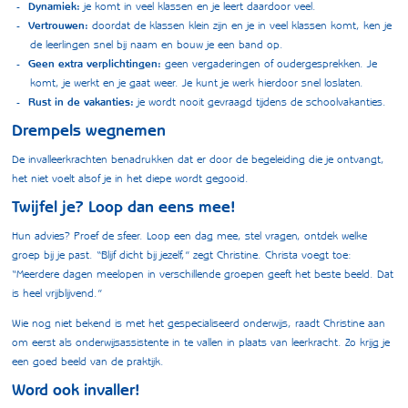
Dynamiek:
je komt in veel klassen en je leert daardoor veel.
Vertrouwen:
doordat de klassen klein zijn en je in veel klassen komt, ken je
de leerlingen snel bij naam en bouw je een band op.
Geen extra verplichtingen:
geen vergaderingen of oudergesprekken. Je
komt, je werkt en je gaat weer. Je kunt je werk hierdoor snel loslaten.
Rust in de vakanties:
je wordt nooit gevraagd tijdens de schoolvakanties.
Drempels wegnemen
De invalleerkrachten benadrukken dat er door de begeleiding die je ontvangt,
het niet voelt alsof je in het diepe wordt gegooid.
Twijfel je? Loop dan eens mee!
Hun advies? Proef de sfeer. Loop een dag mee, stel vragen, ontdek welke
groep bij je past. “Blijf dicht bij jezelf,” zegt Christine. Christa voegt toe:
“Meerdere dagen meelopen in verschillende groepen geeft het beste beeld. Dat
is heel vrijblijvend.”
Wie nog niet bekend is met het gespecialiseerd onderwijs, raadt Christine aan
om eerst als onderwijsassistente in te vallen in plaats van leerkracht. Zo krijg je
een goed beeld van de praktijk.
Word ook invaller!