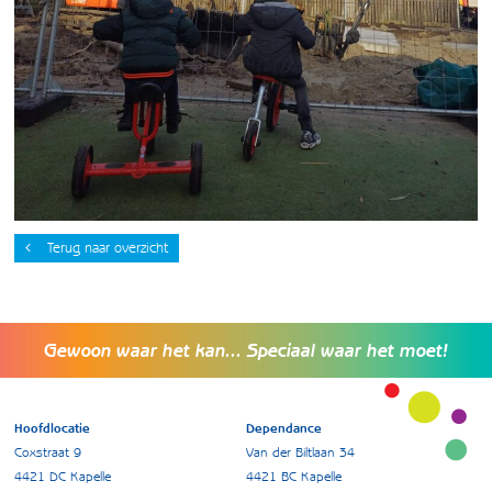
Terug naar overzicht
Gewoon waar het kan... Speciaal waar het moet!
Hoofdlocatie
Dependance
Coxstraat 9
Van der Biltlaan 34
4421 DC Kapelle
4421 BC Kapelle