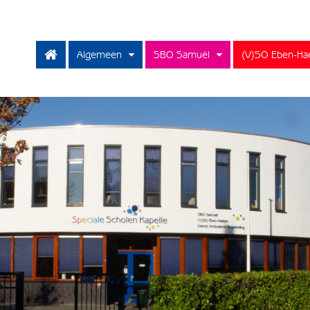
Algemeen
SBO Samuël
(V)SO Eben-Ha