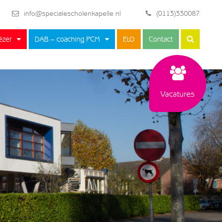
info@specialescholenkapelle.nl
(0113)330087
ëzer
DAB – coaching PCM
ELO
Contact
Vacatures