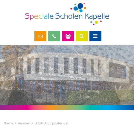
Home
Vervoer
BUSREGEL poster def