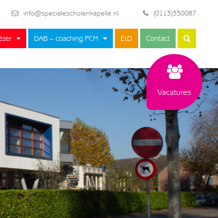
info@specialescholenkapelle.nl
(0113)330087
ëzer
DAB – coaching PCM
ELO
Contact
Vacatures