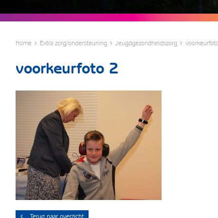
Home
Extra zorg/ondersteuning
Jeugdgezondheidszorg
voorkeurfot
voorkeurfoto 2
Terug naar overzicht