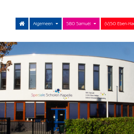
Algemeen
SBO Samuël
(V)SO Eben-Ha