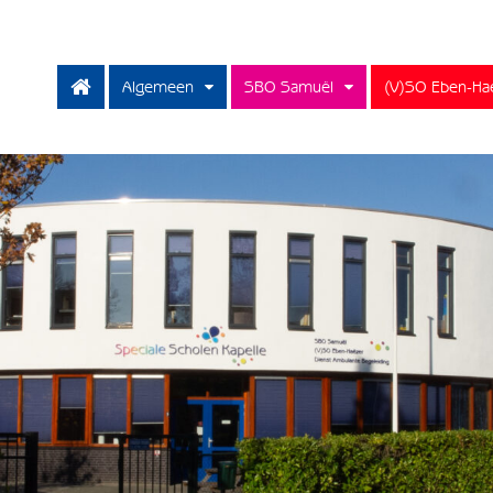
Algemeen
SBO Samuël
(V)SO Eben-Ha