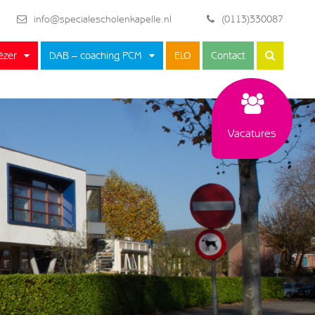
info@specialescholenkapelle.nl
(0113)330087
ëzer
DAB – coaching PCM
ELO
Contact
Vacatures