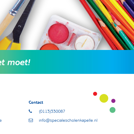
et moet!
Contact
(0113)330087
e
info@specialescholenkapelle.nl