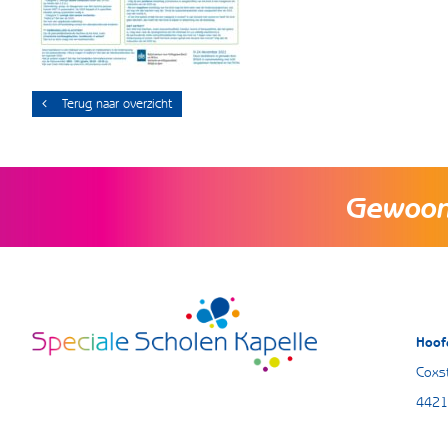
Terug naar overzicht
Gewoon 
Hoof
Coxst
4421