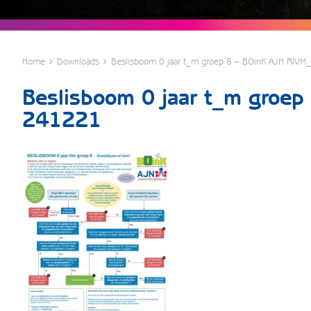
Home
Downloads
Beslisboom 0 jaar t_m groep 8 – BOinK AJN RIV
Beslisboom 0 jaar t_m groep
241221