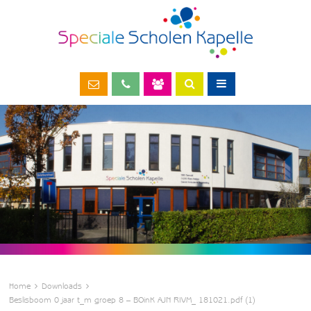
Home
Downloads
Beslisboom 0 jaar t_m groep 8 – BOinK AJN RIVM_ 181021.pdf (1)