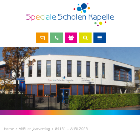
Home
ANBI en jaarverslag
84151 – ANBI 2023