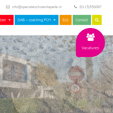
info@specialescholenkapelle.nl
(0113)330087
ëzer
DAB – coaching PCM
ELO
Contact
Vacatures