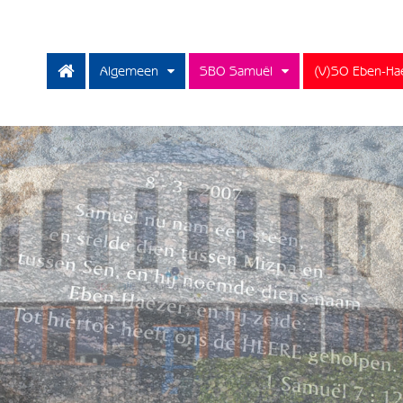
Algemeen
SBO Samuël
(V)SO Eben-Ha