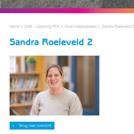
Home
DAB – coaching PCM
Onze medewerkers
Sandra Roeleveld 
Sandra Roeleveld 2
Terug naar overzicht