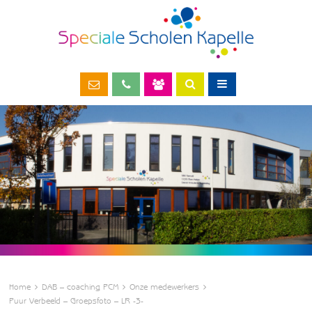
Home
DAB – coaching PCM
Onze medewerkers
Puur Verbeeld – Groepsfoto – LR -3-