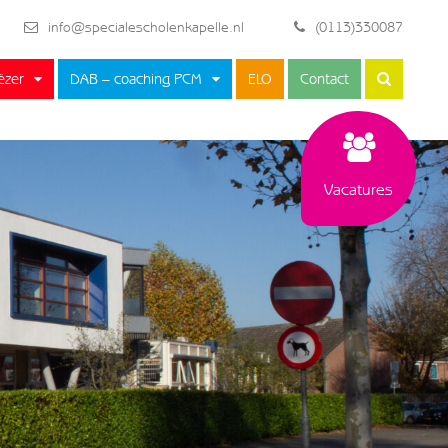
info@specialescholenkapelle.nl
(0113)330087
ëzer
DAB – coaching PCM
ELO
Contact
Vacatures