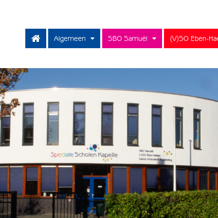
Algemeen
SBO Samuël
(V)SO Eben-Ha