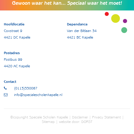
Gewoon waar het kan... Speciaal waar het moet!
Hoofdlocatie
Dependance
Coxstraat 9
Van der Biltlaan 34
4421 DC Kapelle
4421 BC Kapelle
Postadres
Postbus 99
4420 AC Kapelle
Contact
(0113)330087
info@specialescholenkapelle.nl
©copyright Speciale Scholen Kapelle |
Disclaimer
|
Privacy Statement
|
Sitemap
| website door:
DORST