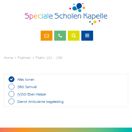
Home
Psalmen
Psalm 101 - 150
Alles tonen
SBO Samuël
(V)SO Eben-Haëzer
Dienst Ambulante begeleiding