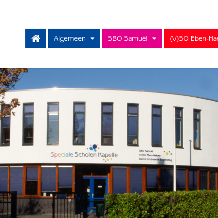
Algemeen
SBO Samuël
(V)SO Eben-Ha