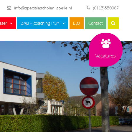
info@specialescholenkapelle.nl
(0113)330087
ëzer
DAB – coaching PCM
ELO
Contact
Vacatures