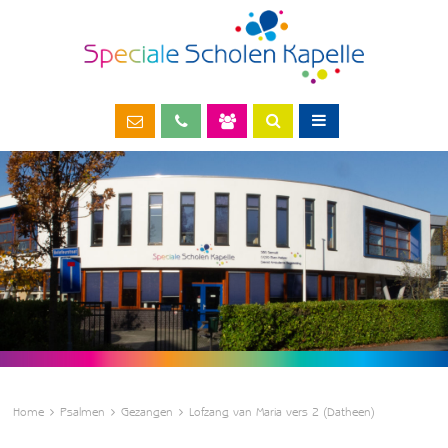
Home
Psalmen
Gezangen
Lofzang van Maria vers 2 (Datheen)