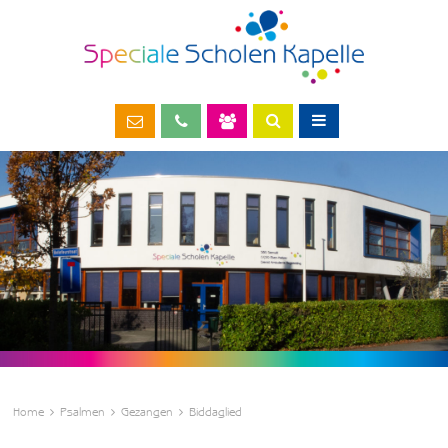
Home
Psalmen
Gezangen
Biddaglied