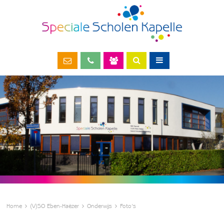
Home
(V)SO Eben-Haëzer
Onderwijs
Foto’s