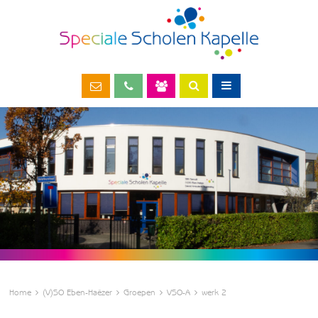
Home
(V)SO Eben-Haëzer
Groepen
VSO-A
werk 2