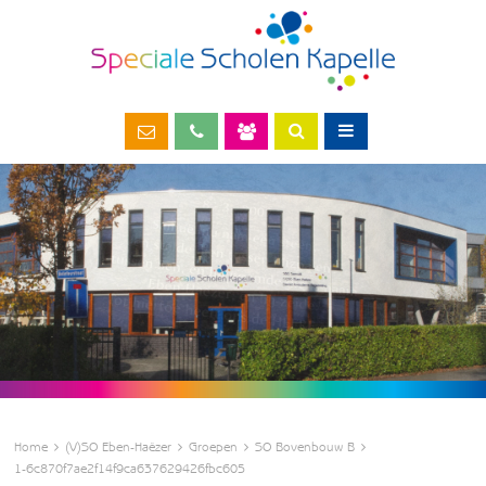
Home
(V)SO Eben-Haëzer
Groepen
SO Bovenbouw B
1-6c870f7ae2f14f9ca637629426fbc605