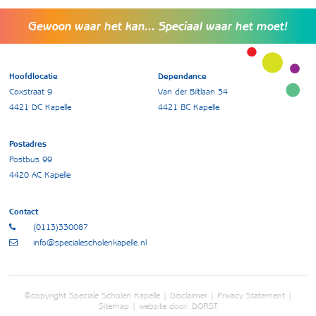
Gewoon waar het kan... Speciaal waar het moet!
Hoofdlocatie
Dependance
Coxstraat 9
Van der Biltlaan 34
4421 DC Kapelle
4421 BC Kapelle
Postadres
Postbus 99
4420 AC Kapelle
Contact
(0113)330087
info@specialescholenkapelle.nl
©copyright Speciale Scholen Kapelle |
Disclaimer
|
Privacy Statement
|
Sitemap
| website door:
DORST