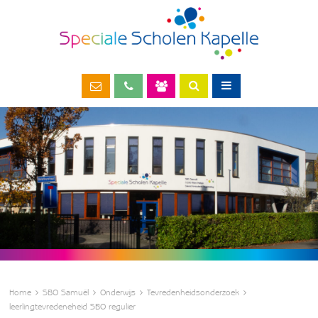
Home
SBO Samuël
Onderwijs
Tevredenheidsonderzoek
leerlingtevredeneheid SBO regulier