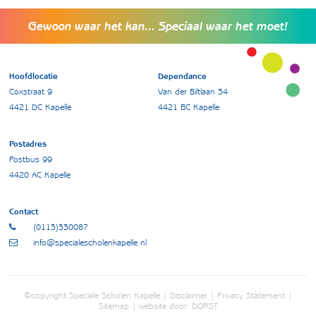
Gewoon waar het kan... Speciaal waar het moet!
Hoofdlocatie
Dependance
Coxstraat 9
Van der Biltlaan 34
4421 DC Kapelle
4421 BC Kapelle
Postadres
Postbus 99
4420 AC Kapelle
Contact
(0113)330087
info@specialescholenkapelle.nl
©copyright Speciale Scholen Kapelle |
Disclaimer
|
Privacy Statement
|
Sitemap
| website door:
DORST