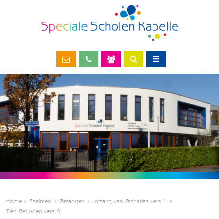
Home
Psalmen
Gezangen
Lofzang van Zacharias vers 1
Tien Geboden vers 9