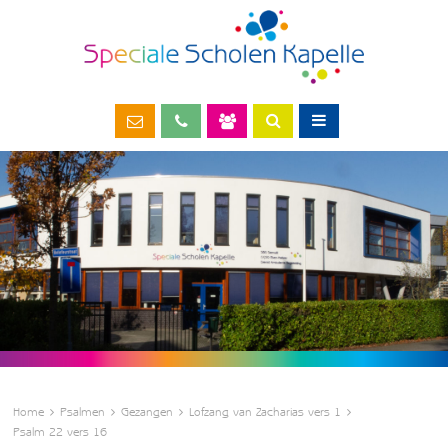
Home
Psalmen
Gezangen
Lofzang van Zacharias vers 1
Psalm 22 vers 16