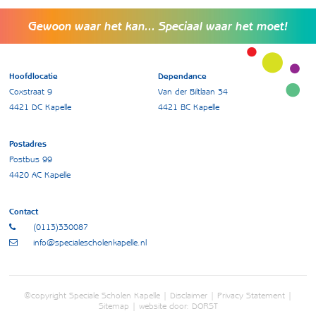
Gewoon waar het kan... Speciaal waar het moet!
Hoofdlocatie
Dependance
Coxstraat 9
Van der Biltlaan 34
4421 DC Kapelle
4421 BC Kapelle
Postadres
Postbus 99
4420 AC Kapelle
Contact
(0113)330087
info@specialescholenkapelle.nl
©copyright Speciale Scholen Kapelle |
Disclaimer
|
Privacy Statement
|
Sitemap
| website door:
DORST