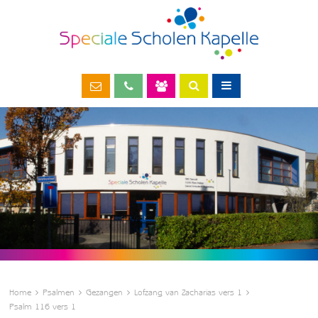
Home
Psalmen
Gezangen
Lofzang van Zacharias vers 1
Psalm 116 vers 1