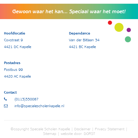
Gewoon waar het kan... Speciaal waar het moet!
Hoofdlocatie
Dependance
Coxstraat 9
Van der Biltlaan 34
4421 DC Kapelle
4421 BC Kapelle
Postadres
Postbus 99
4420 AC Kapelle
Contact
(0113)330087
info@specialescholenkapelle.nl
©copyright Speciale Scholen Kapelle |
Disclaimer
|
Privacy Statement
|
Sitemap
| website door:
DORST