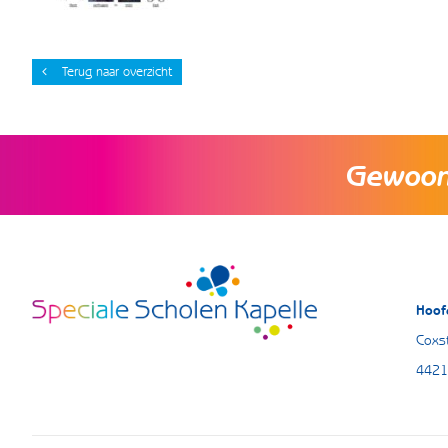
Terug naar overzicht
Gewoon 
Hoof
Coxst
4421