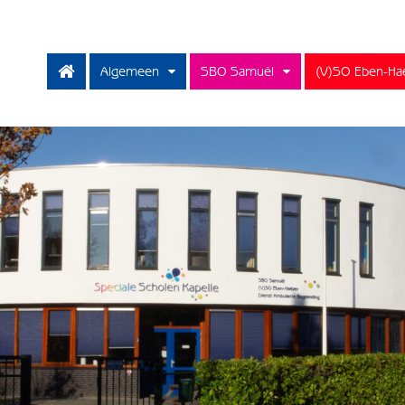
Algemeen
SBO Samuël
(V)SO Eben-Ha