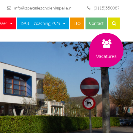
info@specialescholenkapelle.nl
(0113)330087
ëzer
DAB – coaching PCM
ELO
Contact
Vacatures