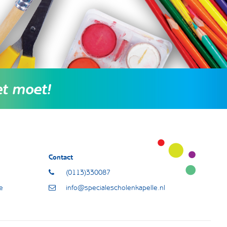
et moet!
Contact
(0113)330087
e
info@specialescholenkapelle.nl