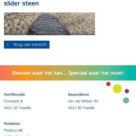
slider steen
Terug naar overzicht
Gewoon waar het kan... Speciaal waar het moet!
Hoofdlocatie
Dependance
Coxstraat 9
Van der Biltlaan 34
4421 DC Kapelle
4421 BC Kapelle
Postadres
Postbus 99