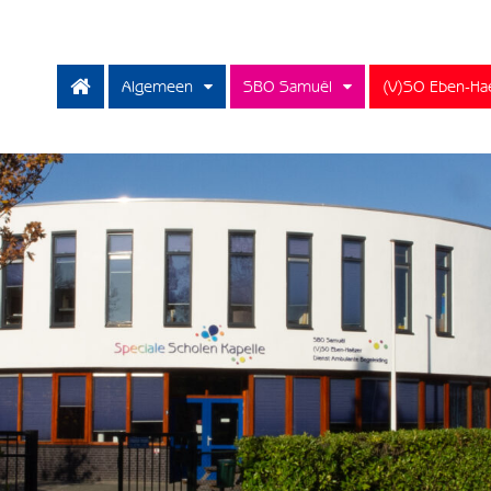
Algemeen
SBO Samuël
(V)SO Eben-Ha