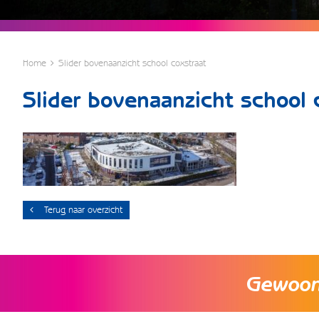
Home
Slider bovenaanzicht school coxstraat
Slider bovenaanzicht school 
Terug naar overzicht
Gewoon 