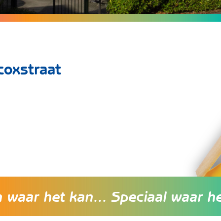
coxstraat
waar het kan... Speciaal waar h