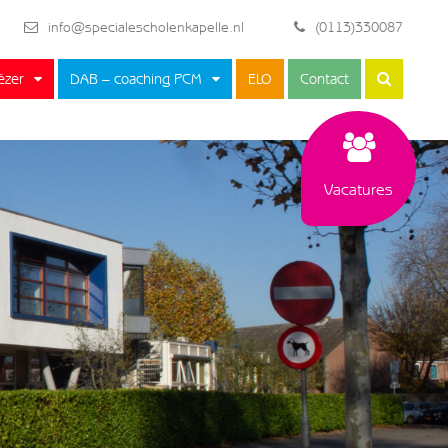
info@specialescholenkapelle.nl
(0113)330087
ëzer
DAB – coaching PCM
ELO
Contact
Vacatures