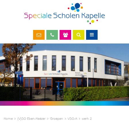
Home
(V)SO Eben-Haëzer
Groepen
VSO-A
werk 2