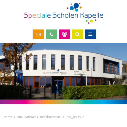
Home
SBO Samuël
Beeldmateriaal
IMG_6395-2