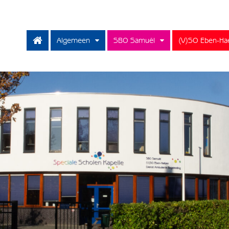
Algemeen
SBO Samuël
(V)SO Eben-Ha