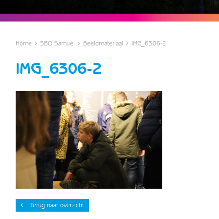
Home
SBO Samuël
Beeldmateriaal
IMG_6306-2
IMG_6306-2
Terug naar overzicht