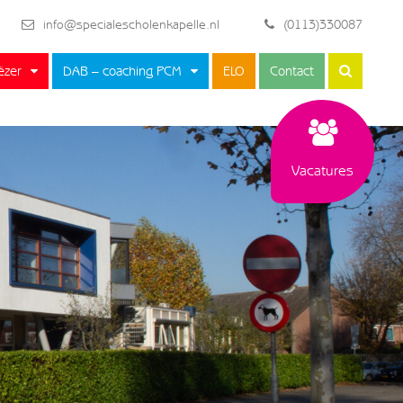
info@specialescholenkapelle.nl
(0113)330087
ëzer
DAB – coaching PCM
ELO
Contact
Vacatures