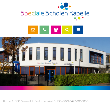
Home
SBO Samuël
Beeldmateriaal
IMG-20210423-WA0038