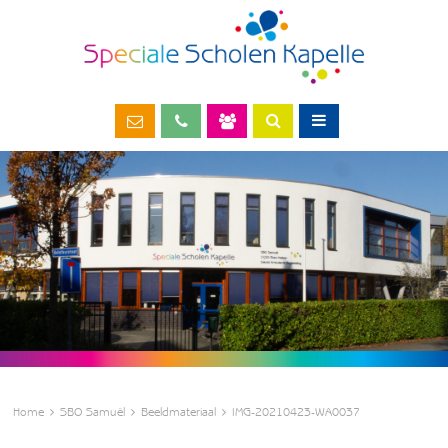
Home
SBO Samuël
Beeldmateriaal
IMG-20210423-WA0037