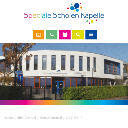
Home
SBO Samuël
Beeldmateriaal
DSCN5647