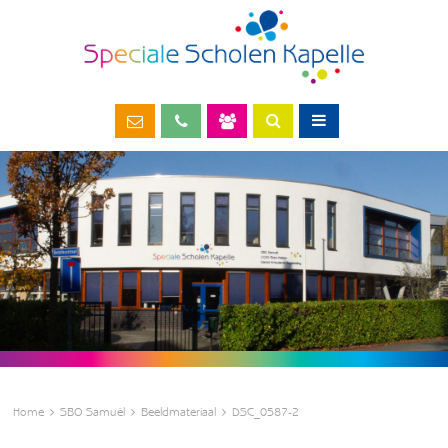
Home
SBO Samuël
Beeldmateriaal
DSC_0587-2