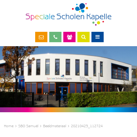
Home
SBO Samuël
Beeldmateriaal
20210423_112724