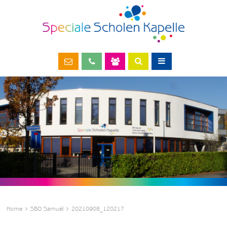
Home
SBO Samuël
20210908_120217