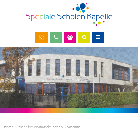
Home
slider bovenaanzicht school Coxstraat